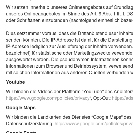
Wir setzen innerhalb unseres Onlineangebotes auf Grundlage 
unseres Onlineangebotes im Sinne des Art. 6 Abs. 1 lit. f. D
oder Schriftarten einzubinden (nachfolgend einheitlich bezeic
Dies setzt immer voraus, dass die Drittanbieter dieser Inhal
senden könnten. Die IP-Adresse ist damit für die Darstellung
IP-Adresse lediglich zur Auslieferung der Inhalte verwenden
bezeichnet) für statistische oder Marketingzwecke verwende
ausgewertet werden. Die pseudonymen Informationen können
Informationen zum Browser und Betriebssystem, verweisend
mit solchen Informationen aus anderen Quellen verbunden 
Youtube
Wir binden die Videos der Plattform “YouTube” des Anbiete
https://www.google.com/policies/privacy/
, Opt-Out:
https://a
Google Maps
Wir binden die Landkarten des Dienstes “Google Maps” des
Datenschutzerklärung:
https://www.google.com/policies/priv
Google Fonts