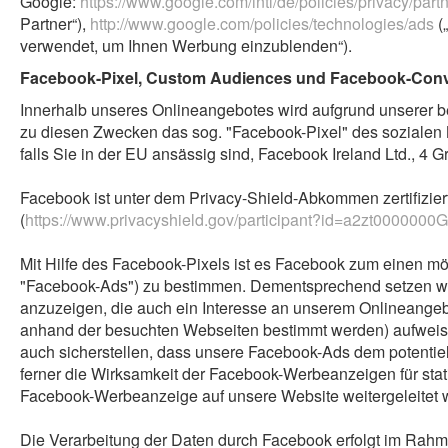
Google:
https://www.google.com/intl/de/policies/privacy/part
Partner“),
http://www.google.com/policies/technologies/ads
(
verwendet, um Ihnen Werbung einzublenden“).
Facebook-Pixel, Custom Audiences und Facebook-Con
Innerhalb unseres Onlineangebotes wird aufgrund unserer b
zu diesen Zwecken das sog. "Facebook-Pixel" des sozialen
falls Sie in der EU ansässig sind, Facebook Ireland Ltd., 4 
Facebook ist unter dem Privacy-Shield-Abkommen zertifizier
(
https://www.privacyshield.gov/participant?id=a2zt000000
Mit Hilfe des Facebook-Pixels ist es Facebook zum einen mö
"Facebook-Ads") zu bestimmen. Dementsprechend setzen wir
anzuzeigen, die auch ein Interesse an unserem Onlineangeb
anhand der besuchten Webseiten bestimmt werden) aufweisen
auch sicherstellen, dass unsere Facebook-Ads dem potentiel
ferner die Wirksamkeit der Facebook-Werbeanzeigen für sta
Facebook-Werbeanzeige auf unsere Website weitergeleitet w
Die Verarbeitung der Daten durch Facebook erfolgt im Rah