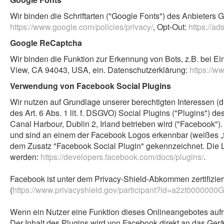
Wir binden die Schriftarten ("Google Fonts") des Anbieter
https://www.google.com/policies/privacy/
, Opt-Out:
https://a
Google ReCaptcha
Wir binden die Funktion zur Erkennung von Bots, z.B. bei 
View, CA 94043, USA, ein. Datenschutzerklärung:
https://w
Verwendung von Facebook Social Plugins
Wir nutzen auf Grundlage unserer berechtigten Interessen (
des Art. 6 Abs. 1 lit. f. DSGVO) Social Plugins ("Plugins")
Canal Harbour, Dublin 2, Irland betrieben wird ("Facebook").
und sind an einem der Facebook Logos erkennbar (weißes „f“ 
dem Zusatz "Facebook Social Plugin" gekennzeichnet. Die 
werden:
https://developers.facebook.com/docs/plugins/
.
Facebook ist unter dem Privacy-Shield-Abkommen zertifizier
(
https://www.privacyshield.gov/participant?id=a2zt000000
Wenn ein Nutzer eine Funktion dieses Onlineangebotes aufruf
Der Inhalt des Plugins wird von Facebook direkt an das Ge