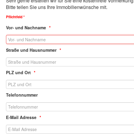
Sehr gerne erstellen wir für Sie eine kostenfreie Vormerkung.
B
Bitte teilen Sie uns Ihre Immobilienwünsche mit.
Pflichtfeld *
Vor- und Nachname
Straße und Hausnummer
PLZ und Ort
Telefonnummer
E-Mail Adresse