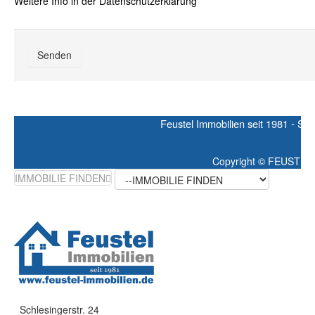
Weitere Info in der Datenschutzerklärung
Feustel Immobilien seit 1981 - Schle
Copyright ©
FEUSTEL IMM
IMMOBILIE FINDEN
Schlesingerstr. 24