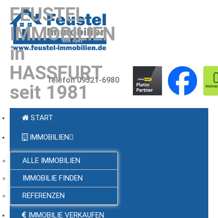
FEUSTEL
IMMOBILIEN
in
HASSFURT
Telefon 09521-6980
seit 1981
START
IMMOBILIEN
ALLE IMMOBILIEN
IMMOBILIE FINDEN
REFERENZEN
IMMOBILIE VERKAUFEN