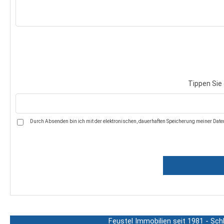
Tippen Sie 
Durch Absenden bin ich mit der elektronischen, dauerhaften Speicherung meiner Daten
Feustel Immobilien seit 1981 - Sch