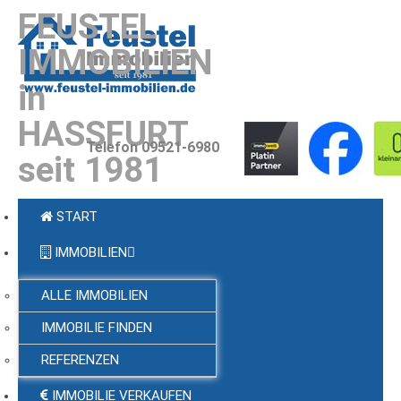
FEUSTEL
IMMOBILIEN
in
HASSFURT
Telefon 09521-6980
seit 1981
START
IMMOBILIEN
ALLE IMMOBILIEN
IMMOBILIE FINDEN
REFERENZEN
IMMOBILIE VERKAUFEN