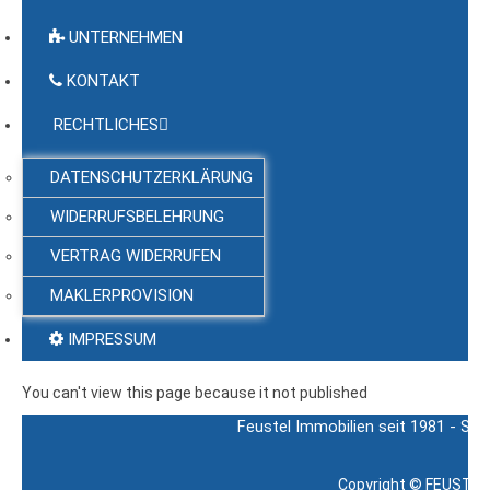
UNTERNEHMEN
KONTAKT
RECHTLICHES
DATENSCHUTZERKLÄRUNG
WIDERRUFSBELEHRUNG
VERTRAG WIDERRUFEN
MAKLERPROVISION
IMPRESSUM
You can't view this page because it not published
Feustel Immobilien seit 1981 - Sch
Copyright ©
FEUSTEL 