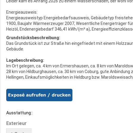
Leider kam es Anfang 2026 zu einem Wasserschaden, der wohl vo
Energieausweis:
Energieausweistyp Energiebedarfsausweis, Gebäudetyp freistehen
1900, Baujahr Wärmeerzeuger 2007, Wesentliche Energieträger für
Heizöl, Endenergiebedarf 346,41 kWh/(m²·a), Energieeffizienzklasse
Grundstücksbeschreibung:
Das Grundstück ist zur Straße hin eingefriedet mit einem Holzzaun
Gebäude.
Lagebeschreibung:
Im Ort gelegen, ca. 4 km von Ermershausen, ca. 8 km von Maroldswe
28 km von Hildburghausen, ca. 30 km von Coburg, gute Anbindung 
Hellingen, Einkaufsmöglichkeiten in Heldburg bzw. Maroldsweisac
Ausstattung::
Exterieur