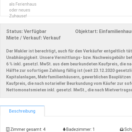
Status:
Verfügbar
Objektart:
Einfamilienhau
Miete / Verkauf:
Verkauf
Der Makler ist berechtigt, auch für den Verkäufer entgeltlich tät
Unabhängigkeit. Unsere Vermittlungs- bzw. Nachweisgebühr be
6 % inkl. gesetzl. MwSt. aus dem beurkundeten Kaufpreis, die na
Hälfte zur sofortigen Zahlung fällig ist (seit 23.12.2020 geset
Kapitalanlagen, Mehrfamilienhäusern, gewerblichen Bauplätzen 
Kaufpreis, die nach notarieller Beurkundung vom Käufer zur sofo
Nettomonatsmieten inkl. gesetzl. MwSt., die nach Mietvertragsu
Beschreibung
Zimmer gesamt:
4
Badezimmer:
1
Sch