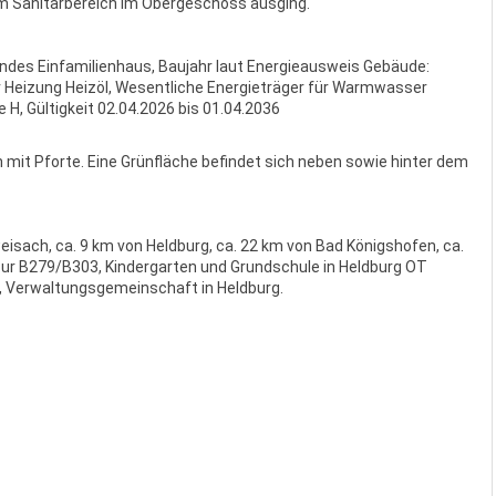
m Sanitärbereich im Obergeschoss ausging.
des Einfamilienhaus, Baujahr laut Energieausweis Gebäude:
 Heizung Heizöl, Wesentliche Energieträger für Warmwasser
 H, Gültigkeit 02.04.2026 bis 01.04.2036
 mit Pforte. Eine Grünfläche befindet sich neben sowie hinter dem
isach, ca. 9 km von Heldburg, ca. 22 km von Bad Königshofen, ca.
zur B279/B303, Kindergarten und Grundschule in Heldburg OT
h, Verwaltungsgemeinschaft in Heldburg.