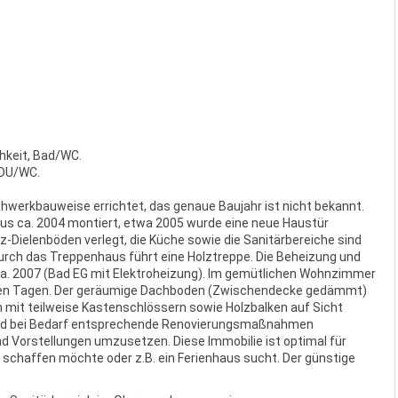
hkeit, Bad/WC.
 DU/WC.
chwerkbauweise errichtet, das genaue Baujahr ist nicht bekannt.
us ca. 2004 montiert, etwa 2005 wurde eine neue Haustür
-Dielenböden verlegt, die Küche sowie die Sanitärbereiche sind
urch das Treppenhaus führt eine Holztreppe. Die Beheizung und
a. 2007 (Bad EG mit Elektroheizung). Im gemütlichen Wohnzimmer
teren Tagen. Der geräumige Dachboden (Zwischendecke gedämmt)
en mit teilweise Kastenschlössern sowie Holzbalken auf Sicht
sind bei Bedarf entsprechende Renovierungsmaßnahmen
und Vorstellungen umzusetzen. Diese Immobilie ist optimal für
 schaffen möchte oder z.B. ein Ferienhaus sucht. Der günstige