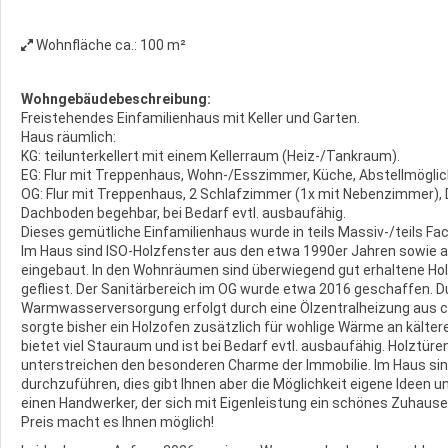
Wohnfläche ca.:
100 m²
Wohngebäudebeschreibung:
Freistehendes Einfamilienhaus mit Keller und Garten.
Haus räumlich:
KG: teilunterkellert mit einem Kellerraum (Heiz-/Tankraum).
EG: Flur mit Treppenhaus, Wohn-/Esszimmer, Küche, Abstellmöglic
OG: Flur mit Treppenhaus, 2 Schlafzimmer (1x mit Nebenzimmer),
Dachboden begehbar, bei Bedarf evtl. ausbaufähig.
Dieses gemütliche Einfamilienhaus wurde in teils Massiv-/teils Fa
Im Haus sind ISO-Holzfenster aus den etwa 1990er Jahren sowie a
eingebaut. In den Wohnräumen sind überwiegend gut erhaltene Holz
gefliest. Der Sanitärbereich im OG wurde etwa 2016 geschaffen. D
Warmwasserversorgung erfolgt durch eine Ölzentralheizung aus c
sorgte bisher ein Holzofen zusätzlich für wohlige Wärme an käl
bietet viel Stauraum und ist bei Bedarf evtl. ausbaufähig. Holztür
unterstreichen den besonderen Charme der Immobilie. Im Haus 
durchzuführen, dies gibt Ihnen aber die Möglichkeit eigene Ideen 
einen Handwerker, der sich mit Eigenleistung ein schönes Zuhause
Preis macht es Ihnen möglich!