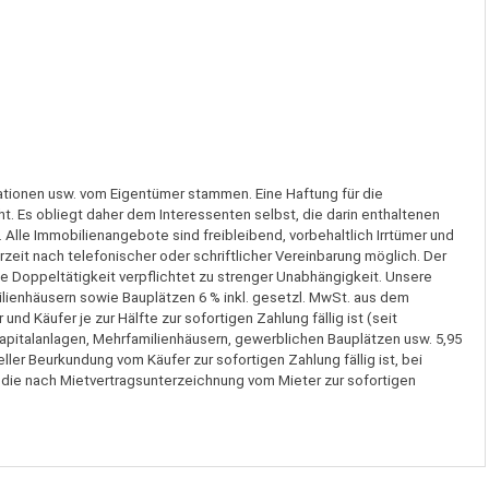
ationen usw. vom Eigentümer stammen. Eine Haftung für die
t. Es obliegt daher dem Interessenten selbst, die darin enthaltenen
 Alle Immobilienangebote sind freibleibend, vorbehaltlich Irrtümer und
eit nach telefonischer oder schriftlicher Vereinbarung möglich. Der
 die Doppeltätigkeit verpflichtet zu strenger Unabhängigkeit. Unsere
ienhäusern sowie Bauplätzen 6 % inkl. gesetzl. MwSt. aus dem
nd Käufer je zur Hälfte zur sofortigen Zahlung fällig ist (seit
pitalanlagen, Mehrfamilienhäusern, gewerblichen Bauplätzen usw. 5,95
ller Beurkundung vom Käufer zur sofortigen Zahlung fällig ist, bei
 die nach Mietvertragsunterzeichnung vom Mieter zur sofortigen