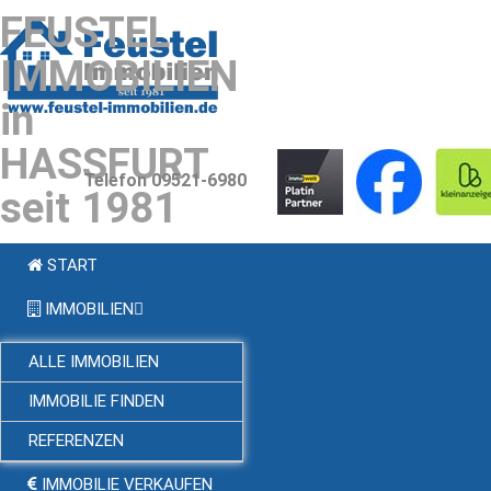
FEUSTEL
IMMOBILIEN
in
HASSFURT
Telefon 09521-6980
seit 1981
START
IMMOBILIEN
ALLE IMMOBILIEN
IMMOBILIE FINDEN
REFERENZEN
IMMOBILIE VERKAUFEN