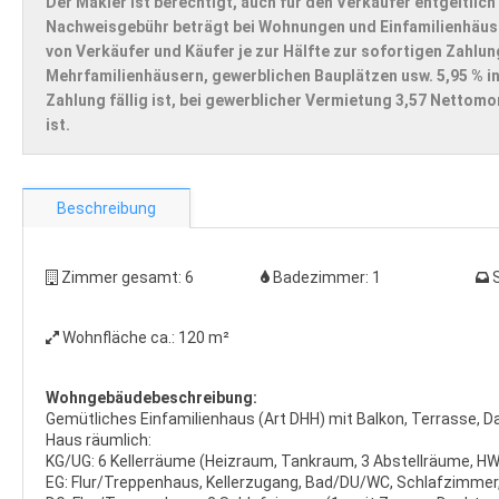
Der Makler ist berechtigt, auch für den Verkäufer entgeltlich
Nachweisgebühr beträgt bei Wohnungen und Einfamilienhäuser
von Verkäufer und Käufer je zur Hälfte zur sofortigen Zahlun
Mehrfamilienhäusern, gewerblichen Bauplätzen usw. 5,95 % in
Zahlung fällig ist, bei gewerblicher Vermietung 3,57 Nettom
ist.
Beschreibung
Zimmer gesamt:
6
Badezimmer:
1
Wohnfläche ca.:
120 m²
Wohngebäudebeschreibung:
Gemütliches Einfamilienhaus (Art DHH) mit Balkon, Terrasse, D
Haus räumlich:
KG/UG: 6 Kellerräume (Heizraum, Tankraum, 3 Abstellräume, H
EG: Flur/Treppenhaus, Kellerzugang, Bad/DU/WC, Schlafzimme