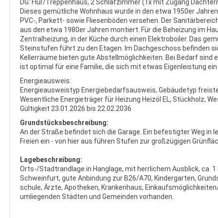
DG: Flur/Treppenhaus, 2 Schlafzimmer (1x mit Zugang Dachter
Dieses gemütliche Wohnhaus wurde in den etwa 1950er Jahren 
PVC-, Parkett- sowie Fliesenböden versehen. Der Sanitärbereich
aus den etwa 1980er Jahren montiert. Für die Beheizung im Hau
Zentralheizung, in der Küche durch einen Elektroboiler. Das g
Steinstufen führt zu den Etagen. Im Dachgeschoss befinden si
Kellerräume bieten gute Abstellmöglichkeiten. Bei Bedarf si
ist optimal für eine Familie, die sich mit etwas Eigenleistung 
Energieausweis:
Energieausweistyp Energiebedarfsausweis, Gebäudetyp freiste
Wesentliche Energieträger für Heizung Heizöl EL, Stückholz, We
Gültigkeit 23.01.2026 bis 22.02.2036
Grundstücksbeschreibung:
An der Straße befindet sich die Garage. Ein befestigter Weg i
Freien ein - von hier aus führen Stufen zur großzügigen Grünflä
Lagebeschreibung:
Orts-/Stadtrandlage in Hanglage, mit herrlichem Ausblick, ca. 1
Schweinfurt, gute Anbindung zur B26/A70, Kindergarten, Grunds
schule, Ärzte, Apotheken, Krankenhaus, Einkaufsmöglichkeiten/
umliegenden Städten und Gemeinden vorhanden.