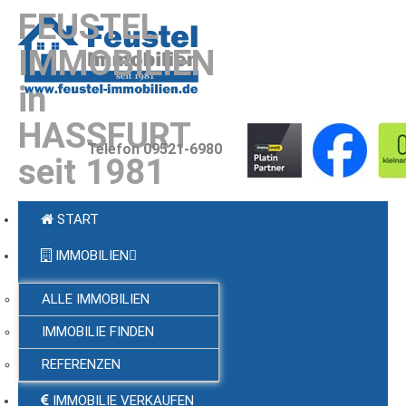
FEUSTEL
IMMOBILIEN
in
HASSFURT
Telefon 09521-6980
seit 1981
START
IMMOBILIEN
ALLE IMMOBILIEN
IMMOBILIE FINDEN
REFERENZEN
IMMOBILIE VERKAUFEN