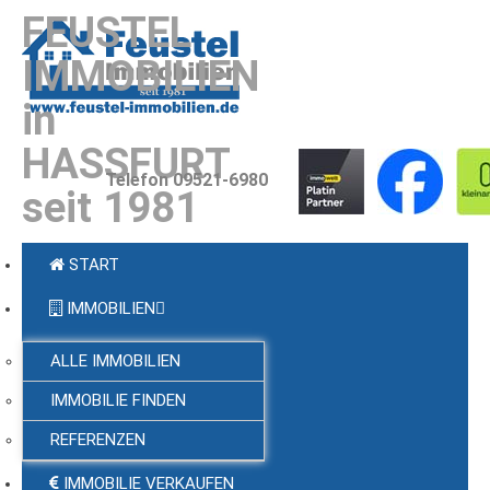
FEUSTEL
IMMOBILIEN
in
HASSFURT
Telefon 09521-6980
seit 1981
START
IMMOBILIEN
ALLE IMMOBILIEN
IMMOBILIE FINDEN
REFERENZEN
IMMOBILIE VERKAUFEN