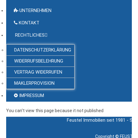
UNTERNEHMEN
KONTAKT
RECHTLICHES
DATENSCHUTZERKLÄRUNG
WIDERRUFSBELEHRUNG
VERTRAG WIDERRUFEN
MAKLERPROVISION
IMPRESSUM
You can't view this page because it not published
Feustel Immobilien seit 1981 - Sch
Copyright ©
FEUSTEL 