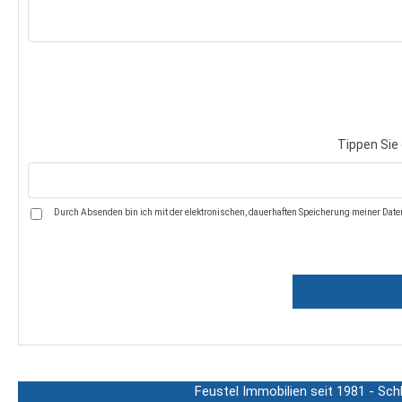
Tippen Sie 
Durch Absenden bin ich mit der elektronischen, dauerhaften Speicherung meiner Daten
Feustel Immobilien seit 1981 - Sch