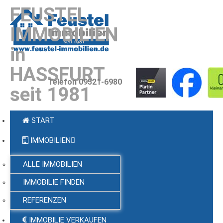
FEUSTEL
IMMOBILIEN
in
HASSFURT
Telefon 09521-6980
seit 1981
START
IMMOBILIEN
ALLE IMMOBILIEN
IMMOBILIE FINDEN
REFERENZEN
IMMOBILIE VERKAUFEN