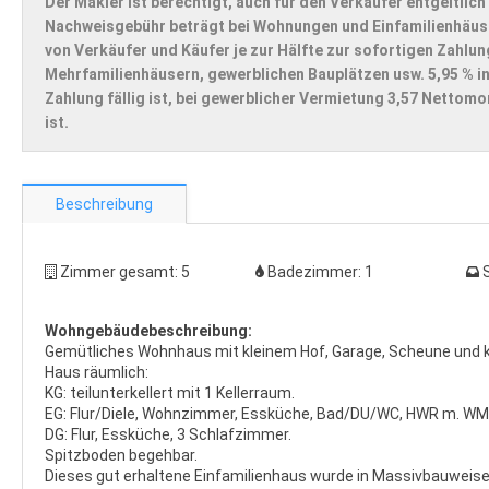
Der Makler ist berechtigt, auch für den Verkäufer entgeltlich
Nachweisgebühr beträgt bei Wohnungen und Einfamilienhäuser
von Verkäufer und Käufer je zur Hälfte zur sofortigen Zahlun
Mehrfamilienhäusern, gewerblichen Bauplätzen usw. 5,95 % in
Zahlung fällig ist, bei gewerblicher Vermietung 3,57 Nettom
ist.
Beschreibung
Zimmer gesamt:
5
Badezimmer:
1
Wohngebäudebeschreibung:
Gemütliches Wohnhaus mit kleinem Hof, Garage, Scheune und k
Haus räumlich:
KG: teilunterkellert mit 1 Kellerraum.
EG: Flur/Diele, Wohnzimmer, Essküche, Bad/DU/WC, HWR m. WM
DG: Flur, Essküche, 3 Schlafzimmer.
Spitzboden begehbar.
Dieses gut erhaltene Einfamilienhaus wurde in Massivbauweis