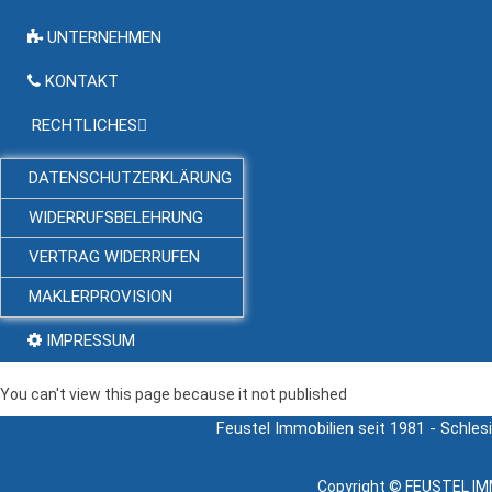
UNTERNEHMEN
KONTAKT
RECHTLICHES
DATENSCHUTZERKLÄRUNG
WIDERRUFSBELEHRUNG
VERTRAG WIDERRUFEN
MAKLERPROVISION
IMPRESSUM
You can't view this page because it not published
Feustel Immobilien seit 1981 - Schles
Copyright ©
FEUSTEL IMM