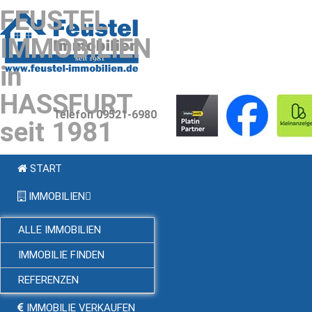
FEUSTEL
IMMOBILIEN
in
HASSFURT
Telefon 09521-6980
seit 1981
START
IMMOBILIEN
ALLE IMMOBILIEN
IMMOBILIE FINDEN
REFERENZEN
IMMOBILIE VERKAUFEN